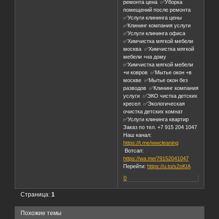
ремонта цена ✅Уборка
помещений после ремонта
✅Услуги клининга цены
✅Клининг компания услуги
✅Услуги клининга офиса
✅Химчистка мягкой мебели
москва ✅Химчистка мягкой
мебели +на дому
✅Химчистка мягкой мебели
+и ковров ✅Мытье окон +в
москве ✅Мытье окон без
разводов ✅Клининг компания
услуги ✅ЭКО чистка детских
кресел ✅Экологическая
очистка детских комнат
✅Услуги клининга квартир
Заказ по тел. +7 915 204 1047
Наш канал:
https://t.me/wwcleaning
Вотсап:
https://wa.me/79152041047
Перейти:
https://u.to/s2oKIA
0
Страница:
1
Похожие темы