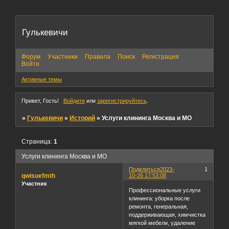
Гулькевичи
Форум
Участники
Правила
Поиск
Регистрация
Войти
Активные темы
Привет, Гость!
Войдите
или
зарегистрируйтесь
.
»
Гулькевичи
»
Историй
»
Услуги клининга Москва и МО
Страница:
1
Услуги клининга Москва и МО
Поделиться
2023-
1
qwisuefmth
10-26 17:53:08
Участник
Профессиональные услуги
клининга: уборка после
ремонта, генеральная,
поддерживающая, химчистка
мягкой мебели, удаление