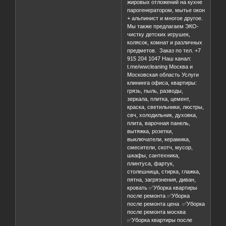
жировых отложений на кухне
парогенератором, мытье окон
+ альпинист и многое другое.
Мы также предлагаем ЭКО-
чистку детских игрушек,
колясок, комнат и различных
предметов. Заказ по тел. +7
915 204 1047 Наш канал:
t.me/wwcleaning Москва и
Московская область Услуги
клининга офиса, квартиры:
грязь, пыль, разводы,
зеркала, плитка, цемент,
краска, светильники, люстры,
свч, холодильник, духовка,
плита, варочная панель,
вытяжка, розетки,
выключатели, керамика,
смесители, скотч, мусор,
шкафы, сантехника,
плинтуса, фартук,
столешница, стирка, глажка,
пятна, загрязнения, диван,
кровать ✅Уборка квартиры
после ремонта ✅Уборка
после ремонта цена ✅Уборка
после ремонта москва
✅Уборка квартиры после