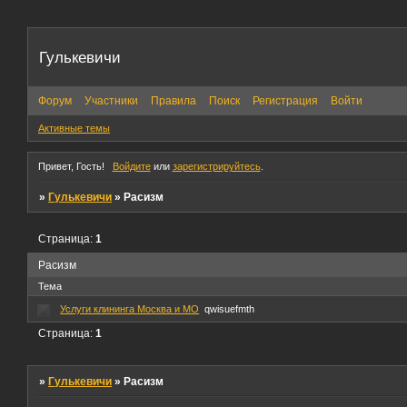
Гулькевичи
Форум
Участники
Правила
Поиск
Регистрация
Войти
Активные темы
Привет, Гость!
Войдите
или
зарегистрируйтесь
.
»
Гулькевичи
»
Расизм
Страница:
1
Расизм
Тема
Услуги клининга Москва и МО
qwisuefmth
Страница:
1
»
Гулькевичи
»
Расизм