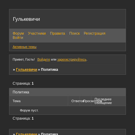
Гулькевичи
Форум
Участники
Правила
Поиск
Регистрация
Войти
Активные темы
Привет, Гость!
Войдите
или
зарегистрируйтесь
.
»
Гулькевичи
»
Политика
Страница:
1
Политика
Последнее
Тема
Ответов
Просмотров
сообщение
Форум пуст.
Страница:
1
»
Гулькевичи
»
Политика